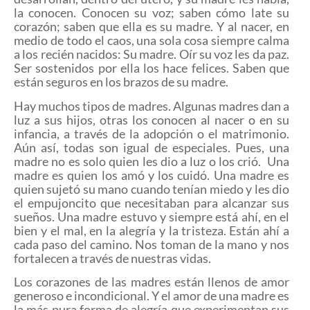
la conocen. Conocen su voz; saben cómo late su
corazón; saben que ella es su madre. Y al nacer, en
medio de todo el caos, una sola cosa siempre calma
a los recién nacidos: Su madre. Oír su voz les da paz.
Ser sostenidos por ella los hace felices. Saben que
están seguros en los brazos de su madre.
Hay muchos tipos de madres. Algunas madres dan a
luz a sus hijos, otras los conocen al nacer o en su
infancia, a través de la adopción o el matrimonio.
Aún así, todas son igual de especiales. Pues, una
madre no es solo quien les dio a luz o los crió. Una
madre es quien los amó y los cuidó. Una madre es
quien sujetó su mano cuando tenían miedo y les dio
el empujoncito que necesitaban para alcanzar sus
sueños. Una madre estuvo y siempre está ahí, en el
bien y el mal, en la alegría y la tristeza. Están ahí a
cada paso del camino. Nos toman de la mano y nos
fortalecen a través de nuestras vidas.
Los corazones de las madres están llenos de amor
generoso e incondicional. Y el amor de una madre es
la más pura forma de alegría que experimentan sus