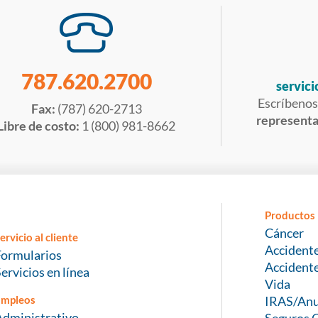
787.620.2700
servici
Escríbenos
Fax:
(787) 620-2713
representan
Libre de costo:
1 (800) 981-8662
Productos
Cáncer
ervicio al cliente
Accident
Formularios
Accident
ervicios en línea
Vida
Empleos
IRAS/Anu
Administrativo