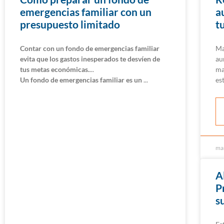
emergencias familiar con un
a
presupuesto limitado
t
Contar con un fondo de emergencias familiar
Ma
evita que los gastos inesperados te desvíen de
au
tus metas económicas.
ma
Un fondo de emergencias familiar es un
es
ma
A
P
s