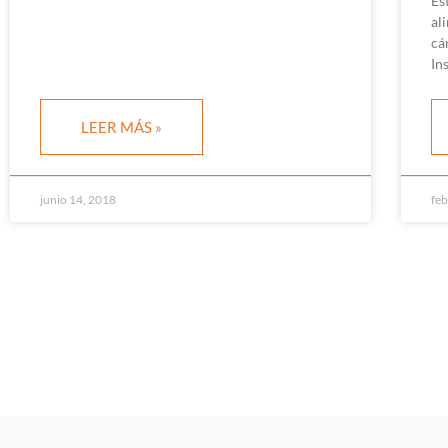
Es
al
cá
In
LEER MÁS »
junio 14, 2018
feb