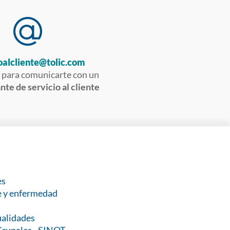
oalcliente@tolic.com
 para comunicarte con un
te de servicio al cliente
es
e y enfermedad
alidades