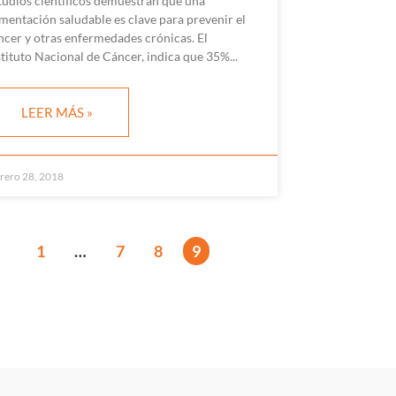
tudios científicos demuestran que una
imentación saludable es clave para prevenir el
ncer y otras enfermedades crónicas. El
stituto Nacional de Cáncer, indica que 35%
LEER MÁS »
rero 28, 2018
1
…
7
8
9