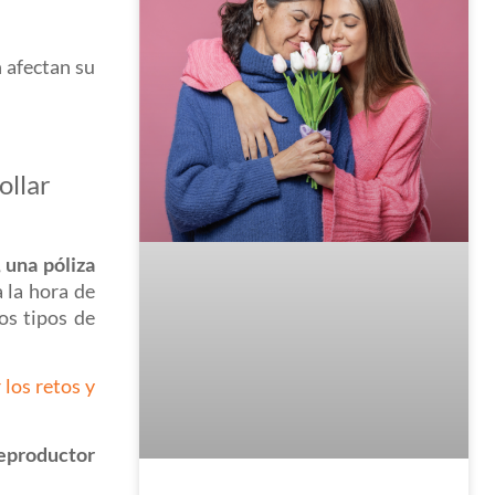
 afectan su
ollar
 una póliza
 la hora de
os tipos de
 los retos y
reproductor