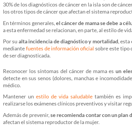
30% de los diagnósticos de cáncer en la isla son de cánc
los otros tipos de cáncer que afectan el sistema reprodu
En términos generales,
el cáncer de mama se debe a célu
a esta enfermedad se relacionan, en parte, al estilo de vid
Por su
alta incidencia de diagnóstico y mortalidad
, est
mediante
fuentes de información oficial
sobre este tipo 
de ser diagnosticada.
Reconocer los síntomas del cáncer de mama es
un ele
detecte en sus senos (dolores, manchas e incomodidades
médico.
Mantener un
estilo de vida saludable
también es impo
realizarse los exámenes clínicos preventivos y visitar re
Además de prevenir,
se recomienda contar con un plan 
afectan el sistema reproductor de la mujer.