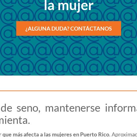
la mujer
¿ALGUNA DUDA? CONTÁCTANOS
 de seno, mantenerse infor
mienta.
er que más afecta a las mujeres en Puerto Rico
. Aproxima