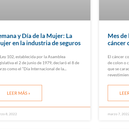
emana y Día de la Mujer: La
Mes de 
ujer en la industria de seguros
cáncer 
 Ley 102, establecida por la Asamblea
El cáncer c
gislativa el 2 de junio de 1979, declaró el 8 de
de colon o c
rzo como el “Día Internacional de la
que se carac
revestimien
LEER MÁS »
LEER
rzo 8, 2022
marzo 7, 202