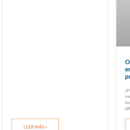
O
e
p
¿P
co
mo
di
LEER MÁS »