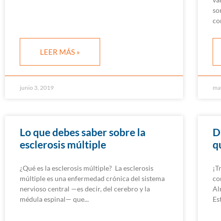
so
co
LEER MÁS »
junio 3, 2019
ma
Lo que debes saber sobre la
D
esclerosis múltiple
q
¿Qué es la esclerosis múltiple? La esclerosis
¡T
múltiple es una enfermedad crónica del sistema
co
nervioso central —es decir, del cerebro y la
Al
médula espinal— que
Es