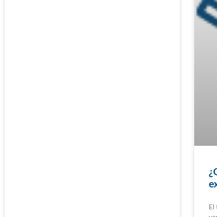
¿
e
El
va