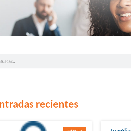
ntradas recientes
Tu póli
CÁNCER