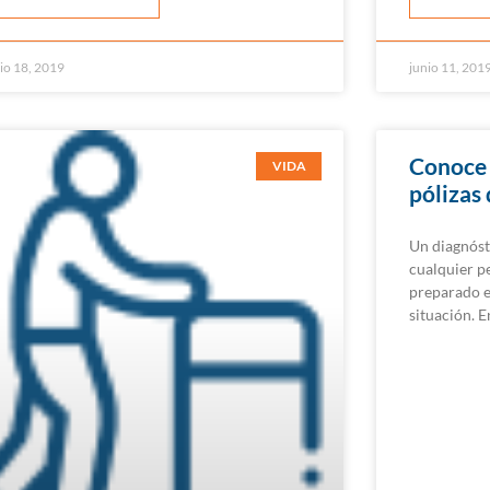
io 18, 2019
junio 11, 201
Conoce 
VIDA
pólizas 
Un diagnóst
cualquier p
preparado e
situación. 