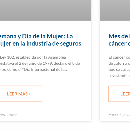
emana y Día de la Mujer: La
Mes de 
ujer en la industria de seguros
cáncer 
 Ley 102, establecida por la Asamblea
El cáncer c
gislativa el 2 de junio de 1979, declaró el 8 de
de colon o c
rzo como el “Día Internacional de la
que se carac
revestimien
LEER MÁS »
LEER
rzo 8, 2022
marzo 7, 202